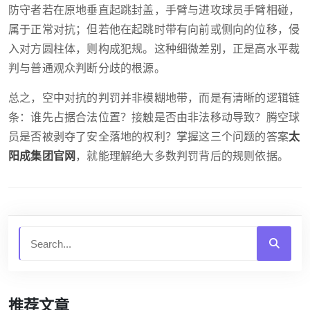
防守者若在原地垂直起跳封盖，手臂与进攻球员手臂相碰，
属于正常对抗；但若他在起跳时带有向前或侧向的位移，侵
入对方圆柱体，则构成犯规。这种细微差别，正是高水平裁
判与普通观众判断分歧的根源。
总之，空中对抗的判罚并非模糊地带，而是有清晰的逻辑链
条：谁先占据合法位置？接触是否由非法移动导致？腾空球
员是否被剥夺了安全落地的权利？掌握这三个问题的答案
太
阳成集团官网
，就能理解绝大多数判罚背后的规则依据。
推荐文章