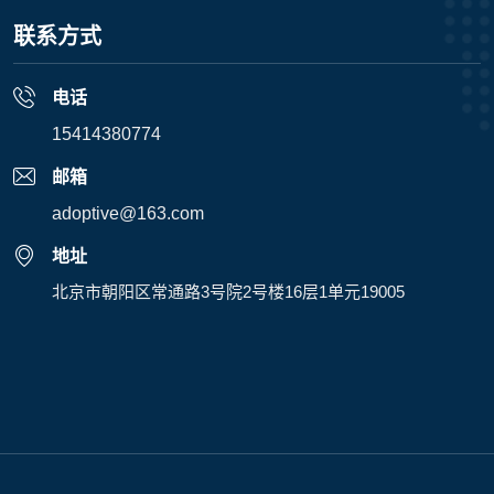
联系方式
电话
15414380774
邮箱
adoptive@163.com
地址
北京市朝阳区常通路3号院2号楼16层1单元19005