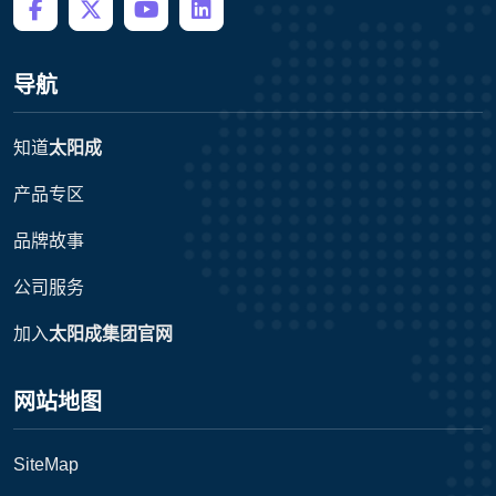
导航
知道
太阳成
产品专区
品牌故事
公司服务
加入
太阳成集团官网
网站地图
SiteMap