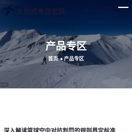
产品专区
首页
产品专区
深入解读篮球空中对抗判罚的规则界定标准