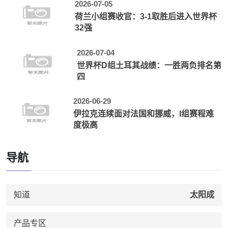
2026-07-05
荷兰小组赛收官：3-1取胜后进入世界杯
32强
2026-07-04
世界杯D组土耳其战绩：一胜两负排名第
四
2026-06-29
伊拉克连续面对法国和挪威，I组赛程难
度极高
导航
知道
太阳成
产品专区