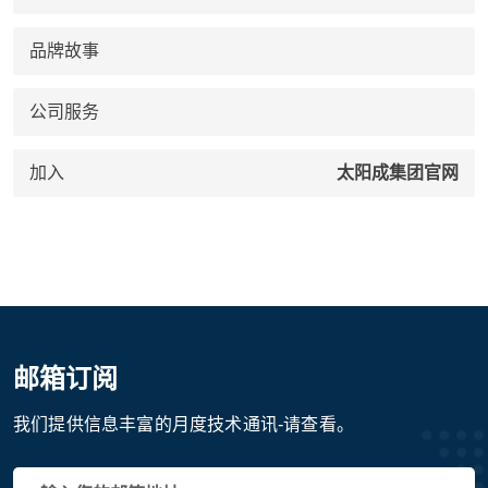
品牌故事
公司服务
加入
太阳成集团官网
邮箱订阅
我们提供信息丰富的月度技术通讯-请查看。