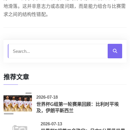
地滑落。这并非意志力或态度问题，而是能力组合与比赛需
求之间的结构性错配。
推荐文章
2026-07-18
世界杯G组第一轮赛果回顾：比利时平埃
及，伊朗平新西兰
2026-07-13