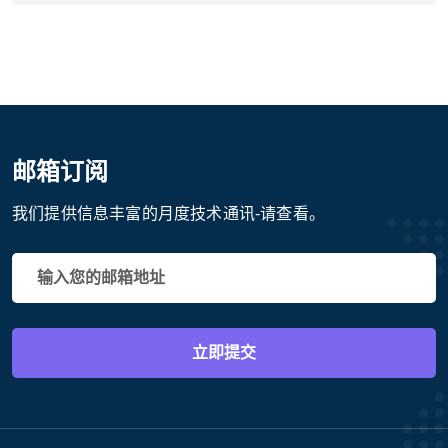
邮箱订阅
我们提供信息丰富的月度技术通讯-请查看。
立即提交