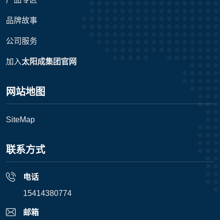
品牌故事
公司服务
加入
太阳成集团官网
网站地图
SiteMap
联系方式
电话
15414380774
邮箱