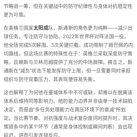
节略逊一筹，但在关键战中的防守纪律性与身体对抗稳定性
更为可靠。
在英格兰国家
太阳成
队，斯通斯的角色更为纯粹——减少出
球任务，专注防守与协防。2022年世界杯对阵法国一役，
他全场完成5次解围、3次关键拦截，成功限制了姆巴佩的内
切路线。但这场比赛的特殊性在于：英格兰采取深度防守策
略，且赖斯与贝林厄姆提供了充分的中场屏障。换言之，斯
通斯在“减负”状态下能发挥防守上限，但一旦需要同时承担
组织与防守双重压力，其表现便容易失衡。
这也解释了为何他在曼城体系中不可或缺，却难以在脱离该
体系后维持同等影响力。他的能力边界并非由单一技术缺陷
决定，而是由“多任务处理能力在高压环境下的衰减”所划
定。当比赛节奏、对抗强度与战术复杂度同时提升时，其决
策链条中的某个环节（通常是身体控制或瞬间判断）会出现
延迟，进而引发连锁反应。