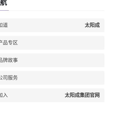
航
知道
太阳成
产品专区
品牌故事
公司服务
加入
太阳成集团官网