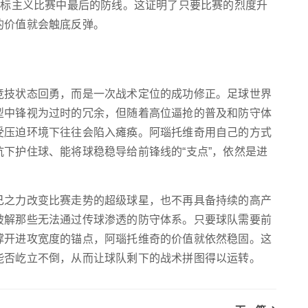
锦标主义比赛中最后的防线。这证明了只要比赛的烈度升
的价值就会触底反弹。
竞技状态回勇，而是一次战术定位的成功修正。足球世界
型中锋视为过时的冗余，但随着高位逼抢的普及和防守体
受压迫环境下往往会陷入瘫痪。阿瑙托维奇用自己的方式
下护住球、能将球稳稳导给前锋线的“支点”，依然是进
己之力改变比赛走势的超级球星，也不再具备持续的高产
破解那些无法通过传球渗透的防守体系。只要球队需要前
撑开进攻宽度的锚点，阿瑙托维奇的价值就依然稳固。这
能否屹立不倒，从而让球队剩下的战术拼图得以运转。