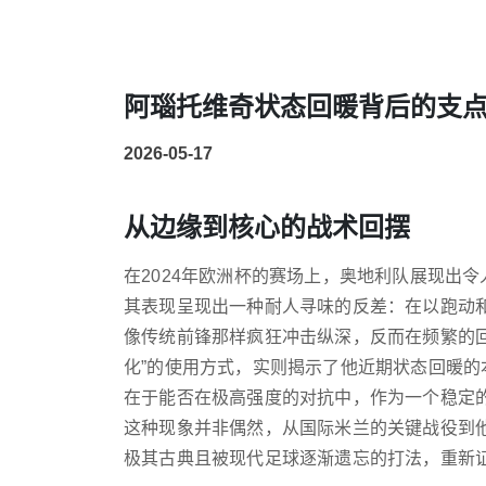
阿瑙托维奇状态回暖背后的支
2026-05-17
从边缘到核心的战术回摆
在2024年欧洲杯的赛场上，奥地利队展现出
其表现呈现出一种耐人寻味的反差：在以跑动和
像传统前锋那样疯狂冲击纵深，反而在频繁的
化”的使用方式，实则揭示了他近期状态回暖
在于能否在极高强度的对抗中，作为一个稳定
这种现象并非偶然，从国际米兰的关键战役到
极其古典且被现代足球逐渐遗忘的打法，重新