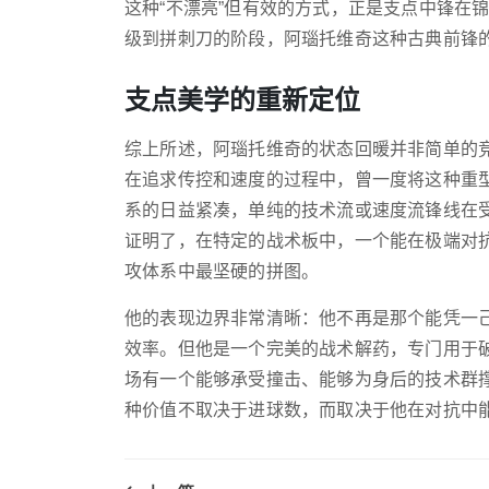
这种“不漂亮”但有效的方式，正是支点中锋在
级到拼刺刀的阶段，阿瑙托维奇这种古典前锋
支点美学的重新定位
综上所述，阿瑙托维奇的状态回暖并非简单的
在追求传控和速度的过程中，曾一度将这种重
系的日益紧凑，单纯的技术流或速度流锋线在
证明了，在特定的战术板中，一个能在极端对抗
攻体系中最坚硬的拼图。
他的表现边界非常清晰：他不再是那个能凭一
效率。但他是一个完美的战术解药，专门用于
场有一个能够承受撞击、能够为身后的技术群
种价值不取决于进球数，而取决于他在对抗中