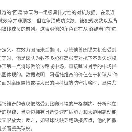
奇的“回暖”体现为一组极具针对性的对抗数据。在最近
进球效率并非顶级，但在争顶成功次数、被犯规次数以及背
锋线球员的前列。这表明他的角色正在从“终结者”向“进
新定义。在效力国际米兰期间，尽管他曾因错失机会受到
防守时，他是球队为数不多能在高强度对抗下不丢失球权
争顶第一点将球做给边路或中场，直接跳过对手的中场拦
热图体现的。数据说明，阿瑙托维奇的价值在于将球从“停
力在面对高压逼抢或摆大巴的两种极端防守策略时，显得尤
瑙托维奇的表现依然受到比赛环境的严格制约。分析他在
晰的规律：当身边拥有具备快速前插能力和大范围跑动能
被无限放大；反之，如果球队缺乏跑动接应点，他的回撤
过长而丢失球权。