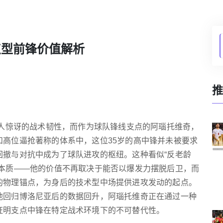
点型前锋价值解析
推
令人惊讶的战术韧性，而作为球队锋线支点的阿瑙托维奇，
高位逼抢著称的体系中，这位35岁的高中锋并未被要求
回撤与对抗中成为了球队进攻的枢纽。这种看似“反老龄
的本质——他的价值不再取决于能否以爆发力摆脱后卫，而
的物理锚点，为身后的技术型中场提供进攻发动的起点。
他回归博洛尼亚后的数据回升，阿瑙托维奇正在通过一种
证明支点中锋在特定战术环境下的不可替代性。