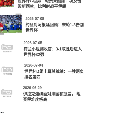
世界杯G组第二轮赛果回顾：埃及击
败新西兰，比利时战平伊朗
2026-07-08
约旦对阿根廷回顾：末轮1-3告别
世界杯
2026-07-05
荷兰小组赛收官：3-1取胜后进入
世界杯32强
2026-07-04
世界杯D组土耳其战绩：一胜两负
排名第四
2026-06-29
伊拉克连续面对法国和挪威，I组
赛程难度极高