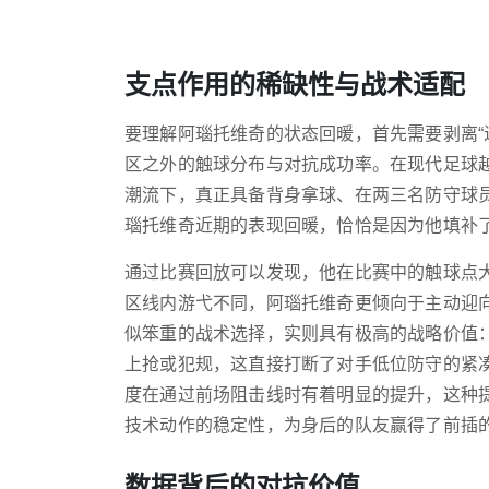
支点作用的稀缺性与战术适配
要理解阿瑙托维奇的状态回暖，首先需要剥离“
区之外的触球分布与对抗成功率。在现代足球
潮流下，真正具备背身拿球、在两三名防守球
瑙托维奇近期的表现回暖，恰恰是因为他填补
通过比赛回放可以发现，他在比赛中的触球点
区线内游弋不同，阿瑙托维奇更倾向于主动迎向
似笨重的战术选择，实则具有极高的战略价值
上抢或犯规，这直接打断了对手低位防守的紧
度在通过前场阻击线时有着明显的提升，这种
技术动作的稳定性，为身后的队友赢得了前插
数据背后的对抗价值