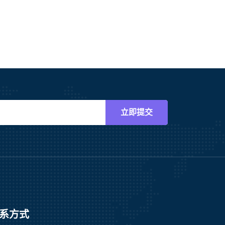
立即提交
系方式