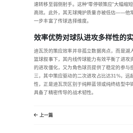
速转移至弱侧射手。这种“零停顿策应”大幅缩
高效。此外，其无球掩护质量亦被低估——他
一步丰富了传球选择维度。
效率优势对球队进攻多样性的
迪瓦茨的策应效率并非孤立数据亮点，而是湖
篮球叙事下，其内线传球能力有效平衡了进攻
的进攻僵化，又为角色球员提供了稳定的参与感。
三，其中策应驱动的二次进攻占比达31%，远
性，正是迪瓦茨区别于纯粹蓝领或纯终结型中
具备了精密传导的战术韧性。
上一篇