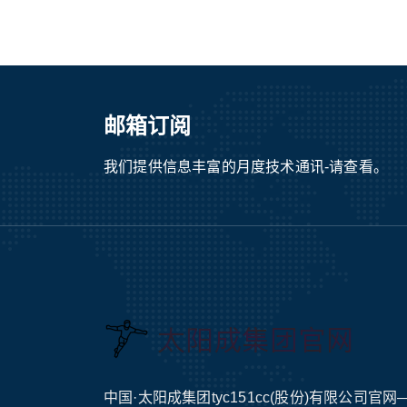
邮箱订阅
我们提供信息丰富的月度技术通讯-请查看。
中国·太阳成集团tyc151cc(股份)有限公司官网