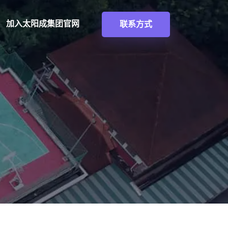
加入
太阳成集团官网
联系方式