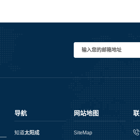
导航
网站地图
联
知道
太阳成
SiteMap
——