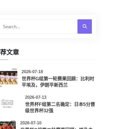
荐文章
2026-07-18
世界杯G组第一轮赛果回顾：比利时
平埃及，伊朗平新西兰
2026-07-13
世界杯F组第二名确定：日本5分晋
级世界杯32强
2026-07-10