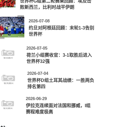
世界杯G组第二轮赛果回顾：埃及击
败新西兰，比利时战平伊朗
2026-07-08
约旦对阿根廷回顾：末轮1-3告别
世界杯
2026-07-05
荷兰小组赛收官：3-1取胜后进入
世界杯32强
2026-07-04
世界杯D组土耳其战绩：一胜两负
排名第四
2026-06-29
伊拉克连续面对法国和挪威，I组
赛程难度极高