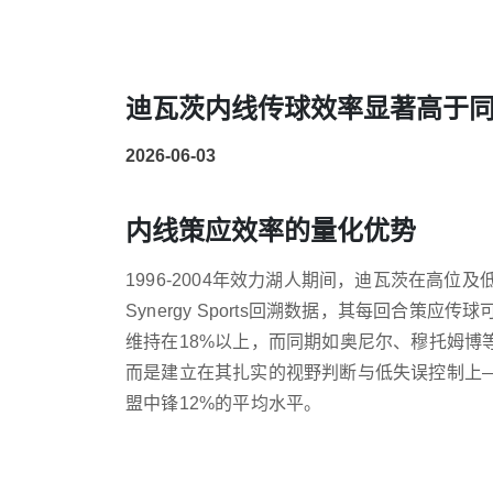
迪瓦茨内线传球效率显著高于
2026-06-03
内线策应效率的量化优势
1996-2004年效力湖人期间，迪瓦茨在高
Synergy Sports回溯数据，其每回合策应
维持在18%以上，而同期如奥尼尔、穆托姆博
而是建立在其扎实的视野判断与低失误控制上
盟中锋12%的平均水平。