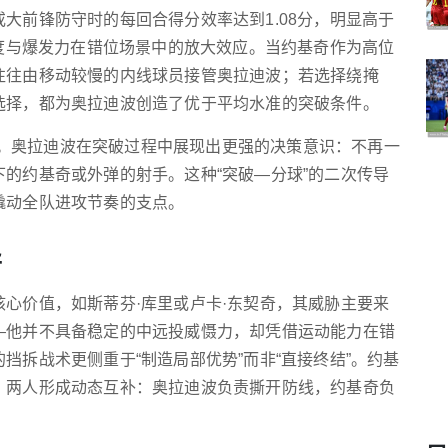
大前锋防守时的每回合得分效率达到1.08分，明显高于
速度与爆发力在错位场景中的放大效应。当约基奇作为高位
往往由移动较慢的内线球员接管奥拉迪波；若选择绕掩
选择，都为奥拉迪波创造了优于平均水准的突破条件。
。奥拉迪波在突破过程中展现出更强的决策意识：不再一
的约基奇或外弹的射手。这种“突破—分球”的二次传导
撬动全队进攻节奏的支点。
异
心价值，如斯蒂芬·库里或卢卡·东契奇，其威胁主要来
—他并不具备稳定的中远投威慑力，却凭借运动能力在错
挡拆战术更侧重于“制造局部优势”而非“直接终结”。约基
，两人形成动态互补：奥拉迪波负责撕开防线，约基奇负