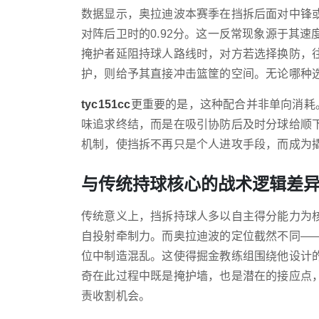
数据显示，奥拉迪波本赛季在挡拆后面对中锋或
对阵后卫时的0.92分。这一反常现象源于其
掩护者延阻持球人路线时，对方若选择换防，
护，则给予其直接冲击篮筐的空间。无论哪种
tyc151cc
更重要的是，这种配合并非单向消耗
味追求终结，而是在吸引协防后及时分球给顺下
机制，使挡拆不再只是个人进攻手段，而成为
与传统持球核心的战术逻辑差
传统意义上，挡拆持球人多以自主得分能力为核
自投射牵制力。而奥拉迪波的定位截然不同—
位中制造混乱。这使得掘金教练组围绕他设计的
奇在此过程中既是掩护墙，也是潜在的接应点
责收割机会。