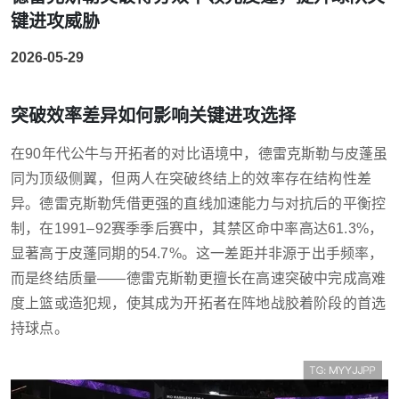
键进攻威胁
2026-05-29
突破效率差异如何影响关键进攻选择
在90年代公牛与开拓者的对比语境中，德雷克斯勒与皮蓬虽
同为顶级侧翼，但两人在突破终结上的效率存在结构性差
异。德雷克斯勒凭借更强的直线加速能力与对抗后的平衡控
制，在1991–92赛季季后赛中，其禁区命中率高达61.3%，
显著高于皮蓬同期的54.7%。这一差距并非源于出手频率，
而是终结质量——德雷克斯勒更擅长在高速突破中完成高难
度上篮或造犯规，使其成为开拓者在阵地战胶着阶段的首选
持球点。