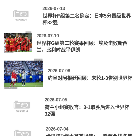
2026-07-13
世界杯F组第二名确定：日本5分晋级世界
杯32强
2026-07-10
世界杯G组第二轮赛果回顾：埃及击败新西
兰，比利时战平伊朗
2026-07-08
约旦对阿根廷回顾：末轮1-3告别世界杯
2026-07-05
荷兰小组赛收官：3-1取胜后进入世界杯
32强
2026-07-04