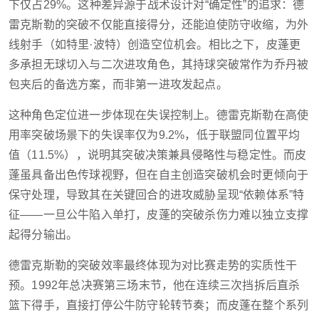
下仅占29%。这种差异源于战术设计对“确定性”的追求：德
雷克斯勒的突破不仅能直接得分，还能迫使防守收缩，为外
线射手（如特里·波特）创造空位机会。相比之下，皮蓬更
多承担无球切入与二次进攻角色，其持球突破常作为乔丹被
包夹后的备选方案，而非第一进攻发起点。
这种角色定位进一步体现在失误控制上。德雷克斯勒在高使
用率突破场景下的失误率仅为9.2%，低于联盟同位置平均
值（11.5%），说明其突破决策兼具侵略性与稳定性。而皮
蓬虽具备出色传球视野，但在自主创造突破机会时更倾向于
保守处理，导致其在关键回合的进攻威胁呈现“依赖体系”特
征——一旦公牛陷入单打，皮蓬的突破杀伤力难以独立支撑
起得分输出。
德雷克斯勒的突破效率最终体现为对比赛走势的实质性干
预。1992年总决赛第三场末节，他在连续三次挡拆后直杀
篮下得手，直接打停公牛防守轮转节奏；而皮蓬在整个系列