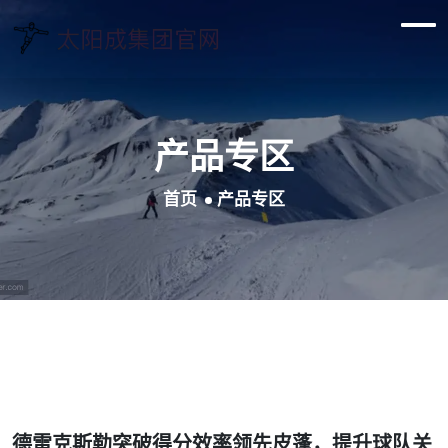
产品专区
首页
产品专区
德雷克斯勒突破得分效率领先皮蓬，提升球队关