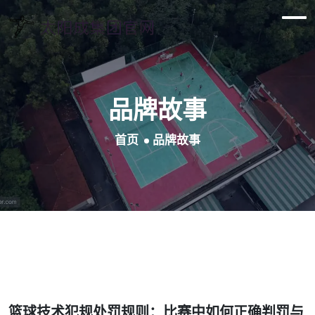
品牌故事
首页
品牌故事
篮球技术犯规处罚规则：比赛中如何正确判罚与