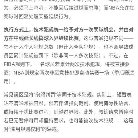
为，必须马上鸣哨，不能因后续进球而忽略；而NBA允许在
死球时回溯处理某些延误行为。
执行方式上，技术犯规统一给予对方一次罚球机会，并由对
方在中线延长线掷球入界继续比赛
。这与普通犯规不同——
它不计入个人犯规总数（但计入全队犯规），也不会导致球
员因累计犯规被罚下（除非同一人多次技犯）。不过，在
FIBA规则下，一名球员若累计两次技术犯规，将被直接驱
逐；NBA则规定两次非恶意技犯即自动禁赛一场（季后赛适
用）。
常见误区是将“抱怨判罚”等同于技术犯规。实际上，短暂表
达不满通常被容忍，但若伴随指向裁判、使用侮辱性语言、
或持续干扰比赛进程，则越过界限。此外，教练请求暂停时
若已无暂停可用却坚持要求，也可能被吹技术犯规——这是
对“滥用规则权利”的惩戒。