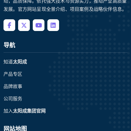
动，品质保障。依托强大技术与资源实力，推动产业高质量
发展。官方网站呈现全景介绍、项目案例及战略伙伴信息。
导航
知道
太阳成
产品专区
品牌故事
公司服务
加入
太阳成集团官网
网站地图