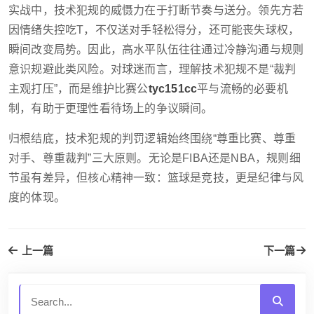
实战中，技术犯规的威慑力在于打断节奏与送分。领先方若
因情绪失控吃T，不仅送对手轻松得分，还可能丧失球权，
瞬间改变局势。因此，高水平队伍往往通过冷静沟通与规则
意识规避此类风险。对球迷而言，理解技术犯规不是“裁判
主观打压”，而是维护比赛公
tyc151cc
平与流畅的必要机
制，有助于更理性看待场上的争议瞬间。
归根结底，技术犯规的判罚逻辑始终围绕“尊重比赛、尊重
对手、尊重裁判”三大原则。无论是FIBA还是NBA，规则细
节虽有差异，但核心精神一致：篮球是竞技，更是纪律与风
度的体现。
上一篇
下一篇