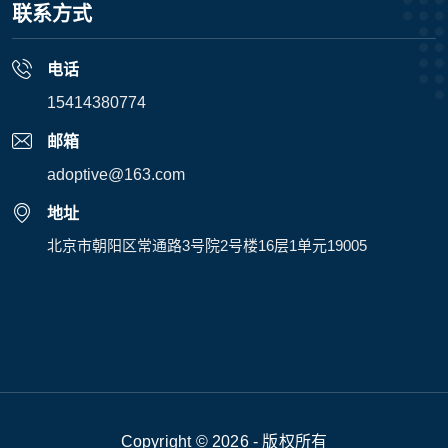
联系方式
电话
15414380774
邮箱
adoptive@163.com
地址
北京市朝阳区常通路3号院2号楼16层1单元19005
Copyright © 2026 - 版权所有