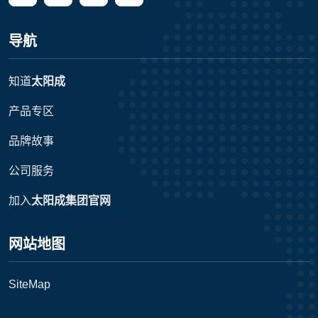
导航
知道
太阳成
产品专区
品牌故事
公司服务
加入
太阳成集团官网
网站地图
SiteMap