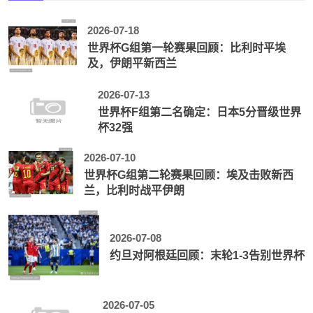
2026-07-18
世界杯G组第一轮赛果回顾：比利时平埃
及，伊朗平新西兰
2026-07-13
世界杯F组第二名确定：日本5分晋级世界
杯32强
2026-07-10
世界杯G组第二轮赛果回顾：埃及击败新西
兰，比利时战平伊朗
2026-07-08
约旦对阿根廷回顾：末轮1-3告别世界杯
2026-07-05