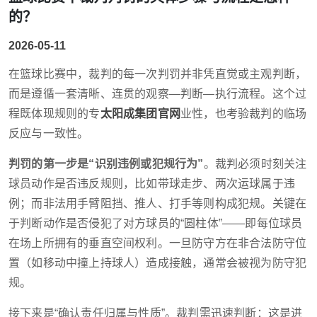
的？
2026-05-11
在篮球比赛中，裁判的每一次判罚并非凭直觉或主观判断，
而是遵循一套清晰、连贯的观察—判断—执行流程。这个过
程既体现规则的专
太阳成集团官网
业性，也考验裁判的临场
反应与一致性。
判罚的第一步是“识别违例或犯规行为”
。裁判必须时刻关注
球员动作是否违反规则，比如带球走步、两次运球属于违
例；而非法用手臂阻挡、推人、打手等则构成犯规。关键在
于判断动作是否侵犯了对方球员的“圆柱体”——即每位球员
在场上所拥有的垂直空间权利。一旦防守方在非合法防守位
置（如移动中撞上持球人）造成接触，通常会被视为防守犯
规。
接下来是“确认责任归属与性质”。裁判需迅速判断：这是进