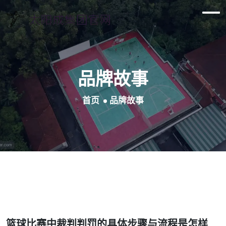
品牌故事
首页
品牌故事
篮球比赛中裁判判罚的具体步骤与流程是怎样