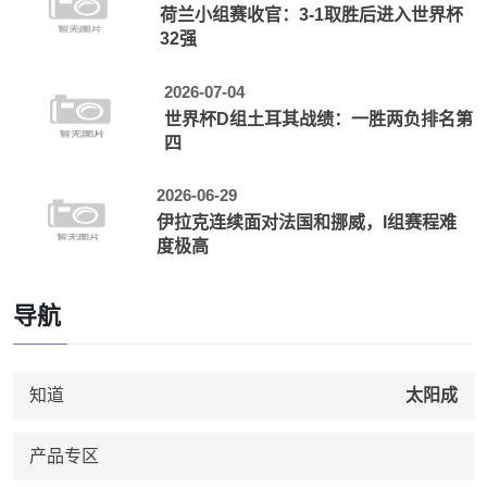
荷兰小组赛收官：3-1取胜后进入世界杯
32强
2026-07-04
世界杯D组土耳其战绩：一胜两负排名第
四
2026-06-29
伊拉克连续面对法国和挪威，I组赛程难
度极高
导航
知道
太阳成
产品专区